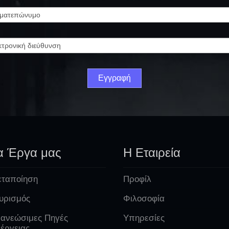
α Έργα μας
Η Εταιρεία
ταποίηση
Προφίλ
υρισμός
Φιλοσοφία
ανεώσιμες Πηγές
Υπηρεσίες
έργειας