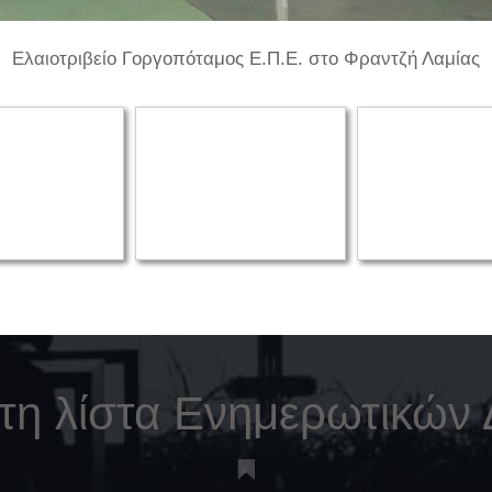
Ελαιοτριβείο Γοργοπόταμος Ε.Π.Ε. στο Φραντζή Λαμίας
στη λίστα Ενημερωτικών 