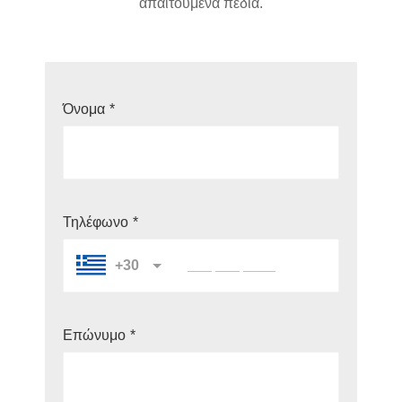
απαιτούμενα πεδία.
Όνομα
*
Τηλέφωνο
*
+30
Επώνυμο
*