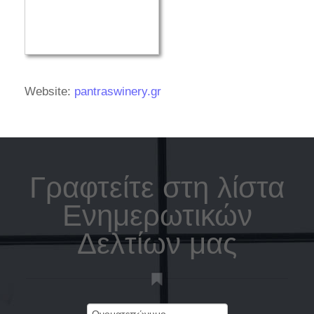
Website:
pantraswinery.gr
Γραφτείτε στη λίστα
Ενημερωτικών
Δελτίων μας