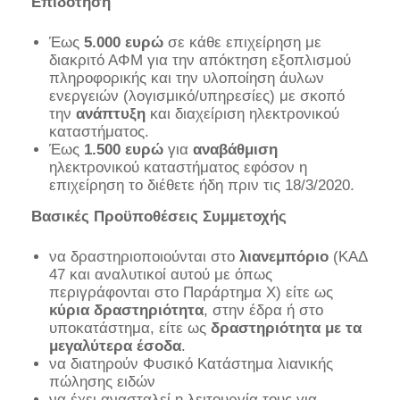
Επιδότηση
Έως
5.000 ευρώ
σε κάθε επιχείρηση με
διακριτό ΑΦΜ για την απόκτηση εξοπλισμού
πληροφορικής και την υλοποίηση άυλων
ενεργειών (λογισμικό/υπηρεσίες) με σκοπό
την
ανάπτυξη
και διαχείριση ηλεκτρονικού
καταστήματος.
Έως
1.500 ευρώ
για
αναβάθμιση
ηλεκτρονικού καταστήματος εφόσον η
επιχείρηση το διέθετε ήδη πριν τις 18/3/2020.
Βασικές Προϋποθέσεις Συμμετοχής
να δραστηριοποιούνται στο
λιανεμπόριο
(ΚΑΔ
47 και αναλυτικοί αυτού με όπως
περιγράφονται στο Παράρτημα Χ) είτε ως
κύρια δραστηριότητα
, στην έδρα ή στο
υποκατάστημα, είτε ως
δραστηριότητα με τα
μεγαλύτερα έσοδα
.
να διατηρούν Φυσικό Κατάστημα λιανικής
πώλησης ειδών
να έχει ανασταλεί η λειτουργία τους για