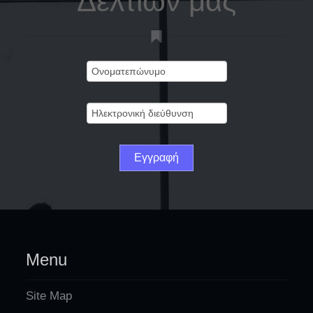
Δελτίων μας
Menu
Site Map