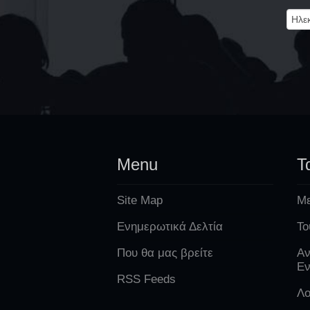
Menu
Τ
Site Map
Με
Ενημερωτικά Δελτία
Το
Που θα μας βρείτε
Αν
Εν
RSS Feeds
Λο