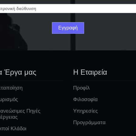
α Έργα μας
Η Εταιρεία
ταποίηση
Προφίλ
υρισμός
Φιλοσοφία
ανεώσιμες Πηγές
Υπηρεσίες
έργειας
Προγράμματα
ιποί Κλάδοι